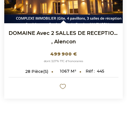
DOMAINE Avec 2 SALLES DE RECEPTION - 20 CHAMBRES A VENDRE
,
Alencon
499 900 €
dont 3,07% TTC d'honoraires
1067
M²
Réf :
445
28
Pièce(s)