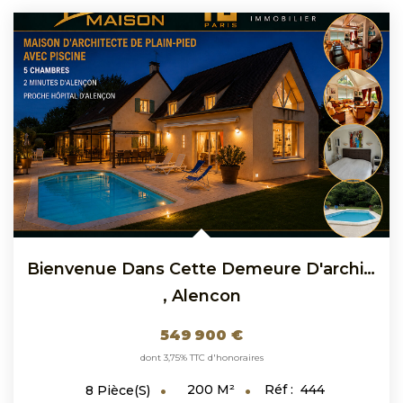
Bienvenue Dans Cette Demeure D'architecte Avec Piscine,...
,
Alencon
549 900 €
dont 3,75% TTC d'honoraires
200
M²
Réf :
444
8
Pièce(s)