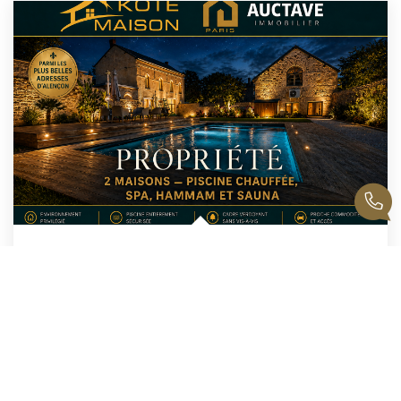
DEMEURE D'EXCEPTION AVEC PISCINE, HAMMAM Et SPA - ALENCON...
,
Alencon
787 000 €
dont 4,93% TTC d'honoraires
261
M²
Réf :
435
10
Pièce(s)