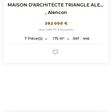
MAISON D'ARCHITECTE TRIANGLE ALENCON ARGENTAN ET SEES
,
Alencon
362 000 €
dont 3,43% TTC d'honoraires
175
M²
Réf :
446
7
Pièce(s)