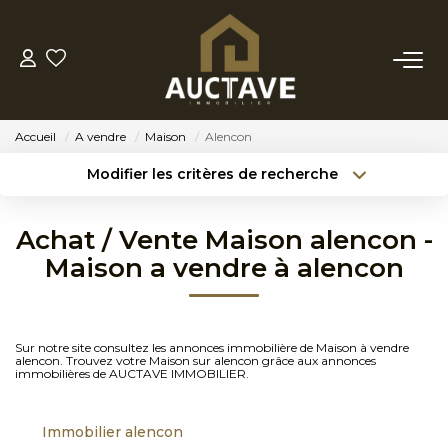
ACHETER
Accueil
A vendre
Maison
Alencon
ESTIMER
Modifier les critères de recherche
Type de transaction
Localisation
Acheter
Localisation
BIENS VENDUS
Achat / Vente Maison alencon -
Type de bien
Sélectionnez...
Surface min
Maison a vendre à alencon
NOTRE AGENCE
Budget max
Référence
NOTRE PHILOSOPHIE
Sur notre site consultez les annonces immobilière de Maison à vendre
Créer une alerte
Plus de critères
alencon. Trouvez votre Maison sur alencon grâce aux annonces
immobilières de AUCTAVE IMMOBILIER.
CONTACT
Immobilier alencon