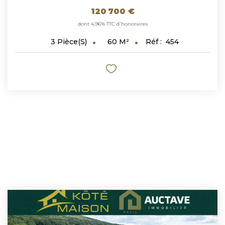
120 700 €
dont 4,96% TTC d'honoraires
60
M²
Réf :
454
3
Pièce(s)