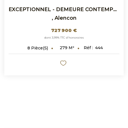
EXCEPTIONNEL - DEMEURE CONTEMPORAINE AVEC PISCINE...
,
Alencon
727 900 €
dont 3,99% TTC d'honoraires
279
M²
Réf :
444
8
Pièce(s)