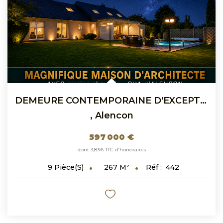
DEMEURE CONTEMPORAINE D'EXCEPTION A VENDRE PERIPHERIE...
,
Alencon
597 000 €
dont 3,83% TTC d'honoraires
267
M²
Réf :
442
9
Pièce(s)