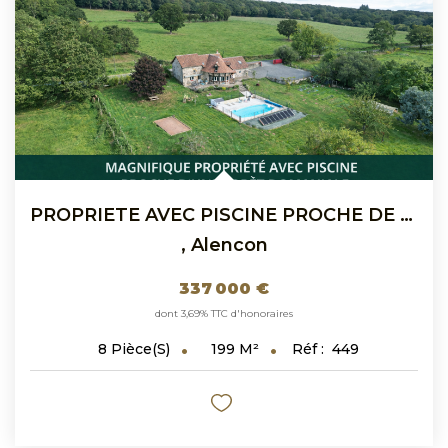
PROPRIETE AVEC PISCINE PROCHE DE CONDE-SUR-SARHTE
,
Alencon
337 000 €
dont 3,69% TTC d'honoraires
199
M²
Réf :
449
8
Pièce(s)