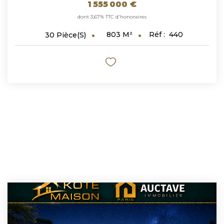
1 555 000 €
dont 3,67% TTC d'honoraires
803
M²
Réf :
440
30
Pièce(s)