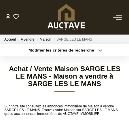
ACHETER
Accueil
A vendre
Maison
SARGE LES LE MANS
ESTIMER
Modifier les critères de recherche
Localisation
Type de transaction
Surface min
BIENS VENDUS
Achat / Vente Maison SARGE LES
Type de bien
LE MANS - Maison a vendre à
Budget max
Référence
NOTRE AGENCE
SARGE LES LE MANS
Plus de critères
Créer une alerte
NOTRE PHILOSOPHIE
Sur notre site consultez les annonces immobilière de Maison à vendre
SARGE LES LE MANS. Trouvez votre Maison sur SARGE LES LE MANS
grâce aux annonces immobilières de AUCTAVE IMMOBILIER.
CONTACT