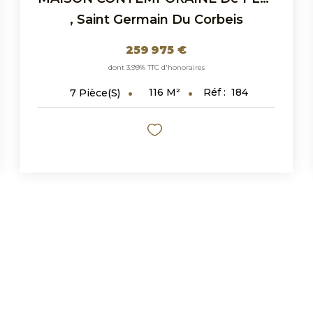
,
Saint Germain Du Corbeis
259 975 €
dont 3,99% TTC d'honoraires
116
M²
Réf :
184
7
Pièce(s)