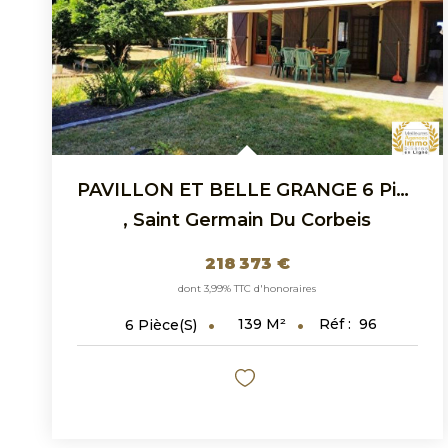
PAVILLON ET BELLE GRANGE 6 Pièce(s) 139 M2
,
Saint Germain Du Corbeis
218 373 €
dont 3,99% TTC d'honoraires
139
M²
Réf :
96
6
Pièce(s)