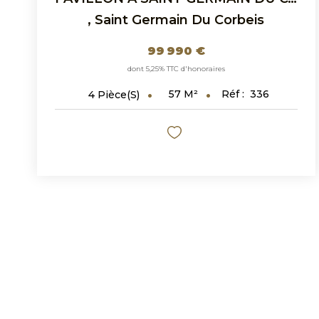
,
Saint Germain Du Corbeis
99 990 €
dont 5,25% TTC d'honoraires
57
M²
Réf :
336
4
Pièce(s)