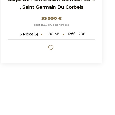
,
Saint Germain Du Corbeis
33 990 €
dont 13,3% TTC d'honoraires
80
M²
Réf :
208
3
Pièce(s)