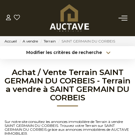
ACHETER
Accueil
A vendre
Terrain
SAINT GERMAIN DU CORBEIS
ESTIMER
Modifier les critères de recherche
Type de transaction
Localisation
Acheter
Localisation
BIENS VENDUS
Achat / Vente Terrain SAINT
Type de bien
Sélectionnez...
Surface min
GERMAIN DU CORBEIS - Terrain
NOTRE AGENCE
a vendre à SAINT GERMAIN DU
Budget max
Référence
CORBEIS
NOTRE PHILOSOPHIE
Créer une alerte
Plus de critères
CONTACT
Sur notre site consultez les annonces immobilière de Terrain à vendre
SAINT GERMAIN DU CORBEIS. Trouvez votre Terrain sur SAINT
GERMAIN DU CORBEIS grâce aux annonces immobilières de AUCTAVE
IMMOBILIER.