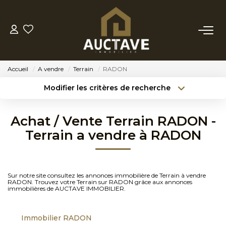
ACHETER
Accueil
A vendre
Terrain
RADON
ESTIMER
Modifier les critères de recherche
Type de transaction
Localisation
Acheter
Localisation
BIENS VENDUS
Achat / Vente Terrain RADON -
Type de bien
Sélectionnez...
Surface min
Terrain a vendre à RADON
NOTRE AGENCE
Budget max
Référence
NOTRE PHILOSOPHIE
Sur notre site consultez les annonces immobilière de Terrain à vendre
Créer une alerte
Plus de critères
RADON. Trouvez votre Terrain sur RADON grâce aux annonces
immobilières de AUCTAVE IMMOBILIER.
CONTACT
Immobilier RADON