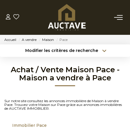
ACHETER
Accueil
A vendre
Maison
Pace
ESTIMER
Modifier les critères de recherche
Type de transaction
Localisation
Acheter
Localisation
BIENS VENDUS
Achat / Vente Maison Pace -
Type de bien
Sélectionnez...
Surface min
Maison a vendre à Pace
NOTRE AGENCE
Budget max
Référence
NOTRE PHILOSOPHIE
Sur notre site consultez les annonces immobilière de Maison à vendre
Créer une alerte
Plus de critères
Pace. Trouvez votre Maison sur Pace grâce aux annonces immobilières
de AUCTAVE IMMOBILIER.
CONTACT
Immobilier Pace