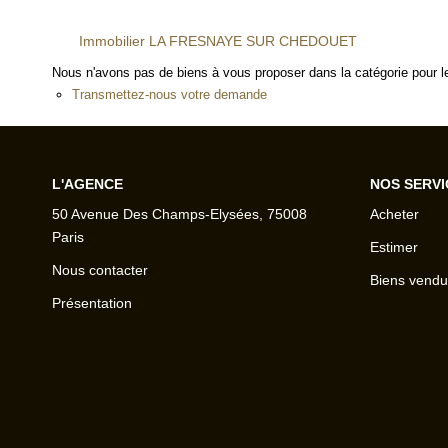
Immobilier LA FRESNAYE SUR CHEDOUET
Nous n'avons pas de biens à vous proposer dans la catégorie pour le
Transmettez-nous votre demande
L'AGENCE
NOS SERVI
50 Avenue Des Champs-Elysées, 75008
Acheter
Paris
Estimer
Nous contacter
Biens vendu
Présentation