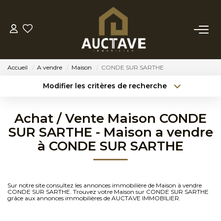
ACHETER
Accueil
A vendre
Maison
CONDE SUR SARTHE
ESTIMER
Modifier les critères de recherche
Type de transaction
Localisation
Acheter
Localisation
BIENS VENDUS
Achat / Vente Maison CONDE
Type de bien
Sélectionnez...
Surface min
SUR SARTHE - Maison a vendre
NOTRE AGENCE
à CONDE SUR SARTHE
Budget max
Référence
NOTRE PHILOSOPHIE
Créer une alerte
Plus de critères
Sur notre site consultez les annonces immobilière de Maison à vendre
CONDE SUR SARTHE. Trouvez votre Maison sur CONDE SUR SARTHE
CONTACT
grâce aux annonces immobilières de AUCTAVE IMMOBILIER.