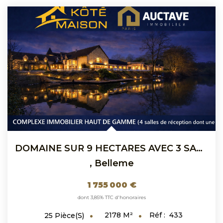
DOMAINE SUR 9 HECTARES AVEC 3 SALLES DE RECEPTION A VENDRE...
,
Belleme
1 755 000 €
dont 3,85% TTC d'honoraires
2178
M²
Réf :
433
25
Pièce(s)