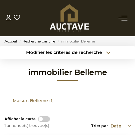
ACHETER
Accueil
Recherche par ville
immobilier Belleme
ESTIMER
Modifier les critères de recherche
Type de transaction
Localisation
Acheter
Localisation
BIENS VENDUS
immobilier Belleme
Type de bien
Sélectionnez...
Surface min
NOTRE AGENCE
Budget max
Référence
Maison Belleme (1)
NOTRE PHILOSOPHIE
Créer une alerte
Plus de critères
Afficher la carte
CONTACT
1 annonce(s) trouvée(s)
Trier par