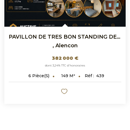
PAVILLON DE TRES BON STANDING DE PLAIN-PIED AVEC PISCINE A...
,
Alencon
382 000 €
dont 3,24% TTC d'honoraires
149
M²
Réf :
439
6
Pièce(s)