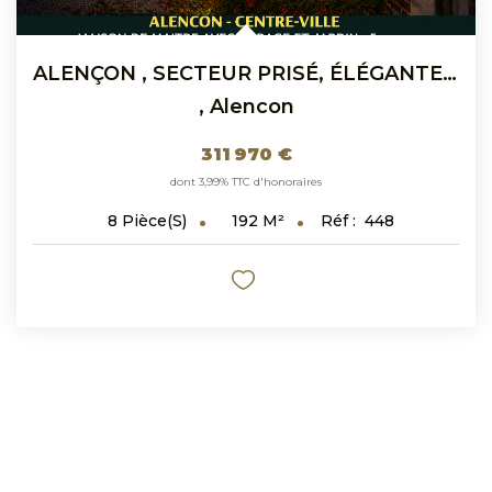
ALENÇON , SECTEUR PRISÉ, ÉLÉGANTE MAISON DE MAÎTRE
,
Alencon
311 970 €
dont 3,99% TTC d'honoraires
192
M²
Réf :
448
8
Pièce(s)