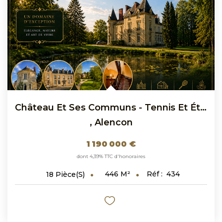
Château Et Ses Communs - Tennis Et Étang- Proche D'Alençon
,
Alencon
1 190 000 €
dont 4,39% TTC d'honoraires
446
M²
Réf :
434
18
Pièce(s)