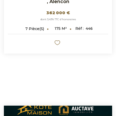
,
Alencon
362 000 €
dont 3,43% TTC d'honoraires
175
M²
Réf :
446
7
Pièce(s)