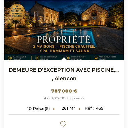
DEMEURE D'EXCEPTION AVEC PISCINE, HAMMAM Et SPA - ALENCON...
,
Alencon
787 000 €
dont 4,93% TTC d'honoraires
261
M²
Réf :
435
10
Pièce(s)