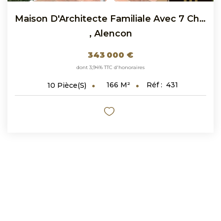
Maison D'Architecte Familiale Avec 7 Chambres, Sous-Sol Et...
,
Alencon
343 000 €
dont 3,94% TTC d'honoraires
166
M²
Réf :
431
10
Pièce(s)