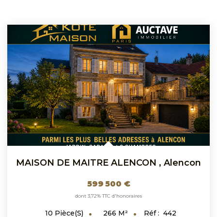
MAISON DE MAITRE ALENCON
,
Alencon
599 500 €
dont 3,72% TTC d'honoraires
266
M²
Réf :
442
10
Pièce(s)