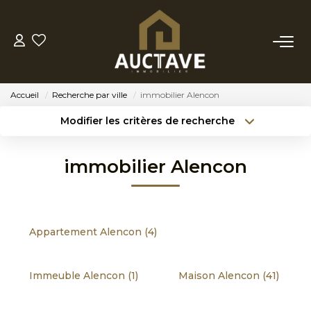
ACHETER
Accueil
Recherche par ville
immobilier Alencon
ESTIMER
Modifier les critères de recherche
Type de transaction
Localisation
Acheter
Localisation
BIENS VENDUS
immobilier Alencon
Type de bien
Sélectionnez...
Surface min
NOTRE AGENCE
Budget max
Référence
Appartement Alencon (4)
NOTRE PHILOSOPHIE
Créer une alerte
Plus de critères
Immeuble Alencon (1)
Maison Alencon (41)
CONTACT