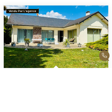
Vendu Par L'agence
Maison Alencon 7 Pièce(s) 152 M2
,
Alencon
257 225 €
dont 4,99% TTC d'honoraires
152
M²
Réf :
404
7
Pièce(s)