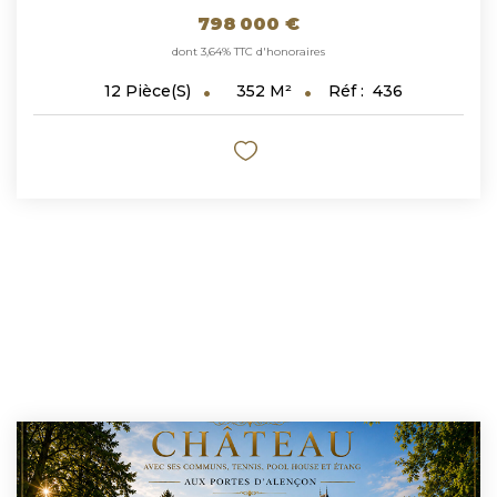
798 000 €
dont 3,64% TTC d'honoraires
352
M²
Réf :
436
12
Pièce(s)