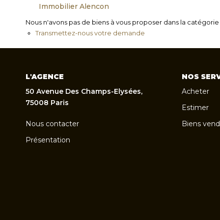
Immobilier Alencon
Nous n'avons pas de biens à vous proposer dans la catégorie p
Transmettez-nous votre demande
L'AGENCE
NOS SERV
50 Avenue Des Champs-Elysées,
Acheter
75008 Paris
Estimer
Nous contacter
Biens vend
Présentation