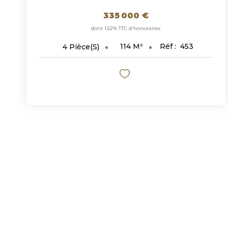
335 000 €
dont 1,52% TTC d'honoraires
114
M²
Réf :
453
4
Pièce(s)