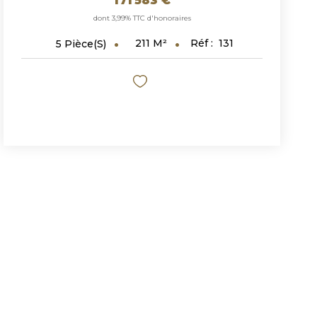
171 583 €
dont 3,99% TTC d'honoraires
211
M²
Réf :
131
5
Pièce(s)