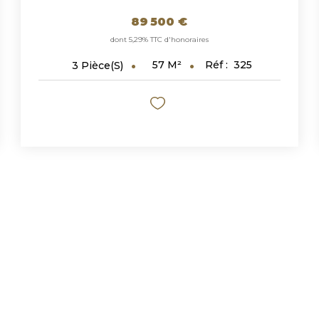
89 500 €
dont 5,29% TTC d'honoraires
57
M²
Réf :
325
3
Pièce(s)