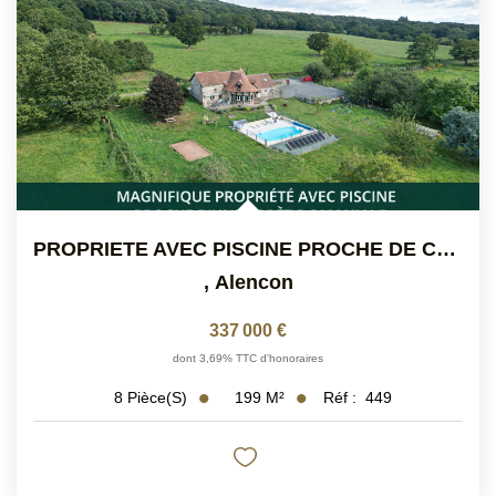
PROPRIETE AVEC PISCINE PROCHE DE CONDE-SUR-SARHTE
,
Alencon
337 000 €
dont 3,69% TTC d'honoraires
199
M²
Réf :
449
8
Pièce(s)