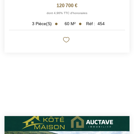
120 700 €
dont 4,96% TTC d'honoraires
60
M²
Réf :
454
3
Pièce(s)