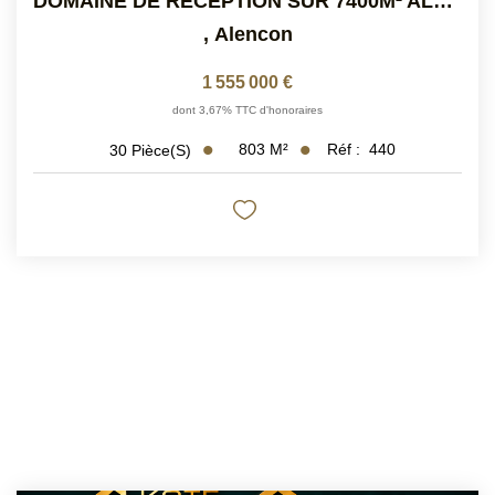
DOMAINE DE RECEPTION SUR 7400M² ALENCON (Périphérie)
,
Alencon
1 555 000 €
dont 3,67% TTC d'honoraires
803
M²
Réf :
440
30
Pièce(s)