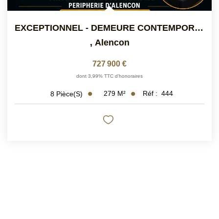
EXCEPTIONNEL - DEMEURE CONTEMPORAINE AVEC PISCINE...
,
Alencon
727 900 €
dont 3,99% TTC d'honoraires
279
M²
Réf :
444
8
Pièce(s)