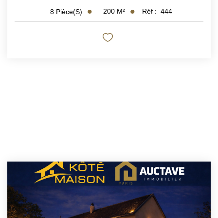
200
M²
Réf :
444
8
Pièce(s)