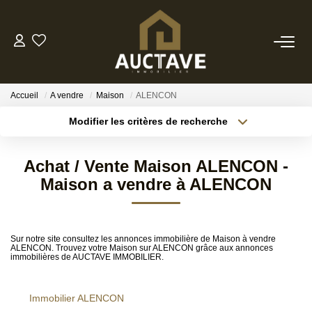
ACHETER
Accueil
A vendre
Maison
ALENCON
ESTIMER
Modifier les critères de recherche
Localisation
Type de transaction
Surface min
BIENS VENDUS
Achat / Vente Maison ALENCON -
Type de bien
Maison a vendre à ALENCON
Budget max
Référence
NOTRE AGENCE
Plus de critères
Créer une alerte
NOTRE PHILOSOPHIE
Sur notre site consultez les annonces immobilière de Maison à vendre
ALENCON. Trouvez votre Maison sur ALENCON grâce aux annonces
immobilières de AUCTAVE IMMOBILIER.
CONTACT
Immobilier ALENCON