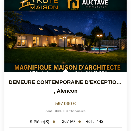
DEMEURE CONTEMPORAINE D'EXCEPTION A VENDRE PERIPHERIE...
,
Alencon
597 000 €
dont 3,83% TTC d'honoraires
267
M²
Réf :
442
9
Pièce(s)