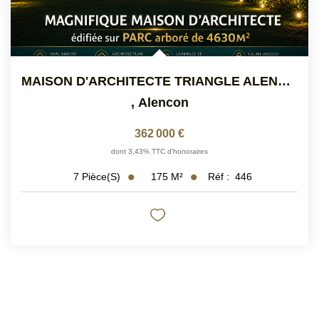
MAISON D'ARCHITECTE TRIANGLE ALENCON ARGENTAN ET SEES
,
Alencon
362 000 €
dont 3,43% TTC d'honoraires
175
M²
Réf :
446
7
Pièce(s)