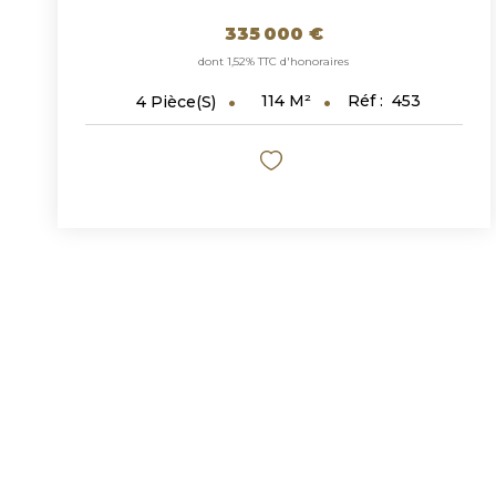
335 000 €
dont 1,52% TTC d'honoraires
114
M²
Réf :
453
4
Pièce(s)