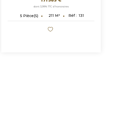
171 583 €
dont 3,99% TTC d'honoraires
211
M²
Réf :
131
5
Pièce(s)