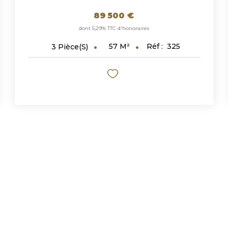
89 500 €
dont 5,29% TTC d'honoraires
57
M²
Réf :
325
3
Pièce(s)