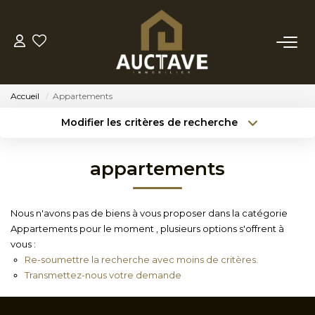
ACHETER
Accueil
Appartements
ESTIMER
Modifier les critères de recherche
Type de transaction
Localisation
Acheter
Localisation
BIENS VENDUS
appartements
Type de bien
Sélectionnez...
Surface min
NOTRE AGENCE
Nous n'avons pas de biens à vous proposer dans la catégorie
Budget max
Référence
Appartements pour le moment , plusieurs options s'offrent à
NOTRE PHILOSOPHIE
vous :
Créer une alerte
Plus de critères
Re-soumettre la recherche avec moins de critères.
Transmettez-nous votre demande
CONTACT