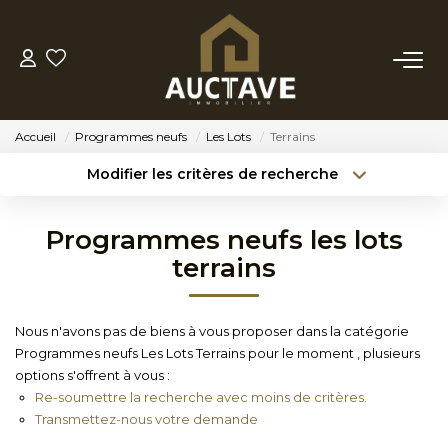
ACHETER
Accueil
Programmes neufs
Les Lots
Terrains
ESTIMER
Modifier les critères de recherche
Type de transaction
Localisation
Acheter
Localisation
BIENS VENDUS
Programmes neufs les lots
Type de bien
Sélectionnez...
Surface min
terrains
NOTRE AGENCE
Budget max
Référence
Nous n'avons pas de biens à vous proposer dans la catégorie
NOTRE PHILOSOPHIE
Programmes neufs Les Lots Terrains pour le moment , plusieurs
Créer une alerte
Plus de critères
options s'offrent à vous :
Re-soumettre la recherche avec moins de critères.
CONTACT
Transmettez-nous votre demande