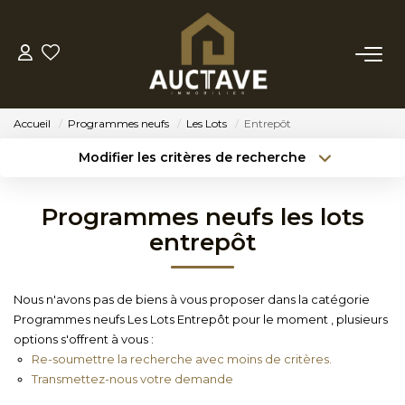
ACHETER
Accueil
Programmes neufs
Les Lots
Entrepôt
ESTIMER
Modifier les critères de recherche
Type de transaction
Localisation
Acheter
Localisation
BIENS VENDUS
Programmes neufs les lots
Type de bien
Sélectionnez...
Surface min
entrepôt
NOTRE AGENCE
Budget max
Référence
Nous n'avons pas de biens à vous proposer dans la catégorie
NOTRE PHILOSOPHIE
Programmes neufs Les Lots Entrepôt pour le moment , plusieurs
Créer une alerte
Plus de critères
options s'offrent à vous :
Re-soumettre la recherche avec moins de critères.
CONTACT
Transmettez-nous votre demande