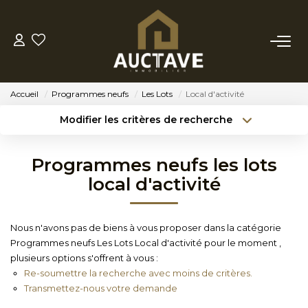
ACHETER
Accueil
Programmes neufs
Les Lots
Local d'activité
ESTIMER
Modifier les critères de recherche
Type de transaction
Localisation
Acheter
Localisation
BIENS VENDUS
Programmes neufs les lots
Type de bien
Sélectionnez...
Surface min
local d'activité
NOTRE AGENCE
Budget max
Référence
Nous n'avons pas de biens à vous proposer dans la catégorie
NOTRE PHILOSOPHIE
Programmes neufs Les Lots Local d'activité pour le moment ,
Créer une alerte
Plus de critères
plusieurs options s'offrent à vous :
Re-soumettre la recherche avec moins de critères.
CONTACT
Transmettez-nous votre demande