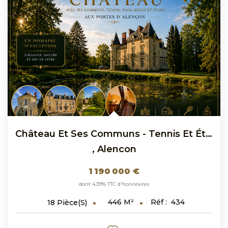
Château Et Ses Communs - Tennis Et Étang- Proche D'Alençon
,
Alencon
1 190 000 €
dont 4,39% TTC d'honoraires
446
M²
Réf :
434
18
Pièce(s)