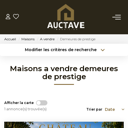
ACHETER
Accueil
Maisons
A vendre
Demeures de prestige
ESTIMER
Modifier les critères de recherche
Type de transaction
Localisation
Acheter
Localisation
BIENS VENDUS
Maisons a vendre demeures
Type de bien
Sélectionnez...
Surface min
de prestige
NOTRE AGENCE
Budget max
Référence
NOTRE PHILOSOPHIE
Créer une alerte
Plus de critères
Afficher la carte
1 annonce(s) trouvée(s)
Trier par
CONTACT