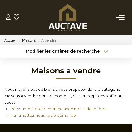
ACHETER
Accueil
Maisons
A vendre
ESTIMER
Modifier les critères de recherche
Type de transaction
Localisation
Acheter
Localisation
BIENS VENDUS
Maisons a vendre
Type de bien
Sélectionnez...
Surface min
NOTRE AGENCE
Nous n'avons pas de biens à vous proposer dans la catégorie
Budget max
Référence
Maisons A vendre pour le moment , plusieurs options s'offrent à
NOTRE PHILOSOPHIE
vous :
Créer une alerte
Plus de critères
Re-soumettre la recherche avec moins de critères.
Transmettez-nous votre demande
CONTACT