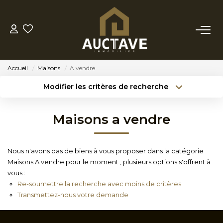
ACHETER
Accueil
Maisons
A vendre
ESTIMER
Modifier les critères de recherche
Type de transaction
Localisation
Acheter
Localisation
BIENS VENDUS
Maisons a vendre
Type de bien
Sélectionnez...
Surface min
NOTRE AGENCE
Nous n'avons pas de biens à vous proposer dans la catégorie
Budget max
Référence
Maisons A vendre pour le moment , plusieurs options s'offrent à
NOTRE PHILOSOPHIE
vous :
Créer une alerte
Plus de critères
Re-soumettre la recherche avec moins de critères.
Transmettez-nous votre demande
CONTACT