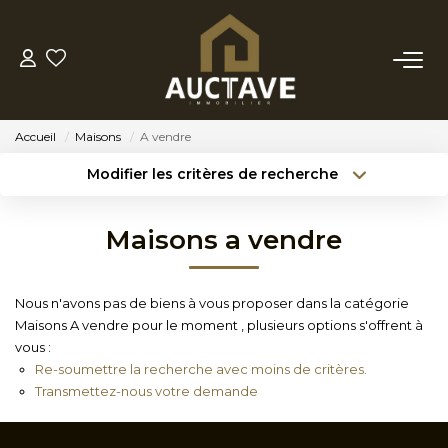
ACHETER
Accueil
Maisons
A vendre
ESTIMER
Modifier les critères de recherche
Type de transaction
Localisation
Acheter
Localisation
BIENS VENDUS
Maisons a vendre
Type de bien
Sélectionnez...
Surface min
NOTRE AGENCE
Nous n'avons pas de biens à vous proposer dans la catégorie
Budget max
Référence
Maisons A vendre pour le moment , plusieurs options s'offrent à
NOTRE PHILOSOPHIE
vous :
Créer une alerte
Plus de critères
Re-soumettre la recherche avec moins de critères.
Transmettez-nous votre demande
CONTACT