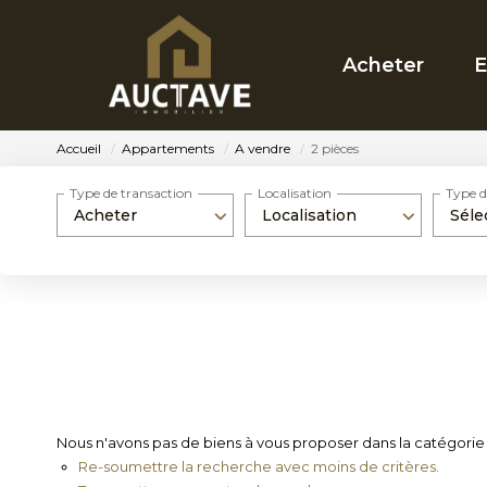
Acheter
E
Accueil
Appartements
A vendre
2 pièces
Type de transaction
Localisation
Type d
Acheter
Localisation
Séle
Nous n'avons pas de biens à vous proposer dans la catégorie 
Re-soumettre la recherche avec moins de critères.