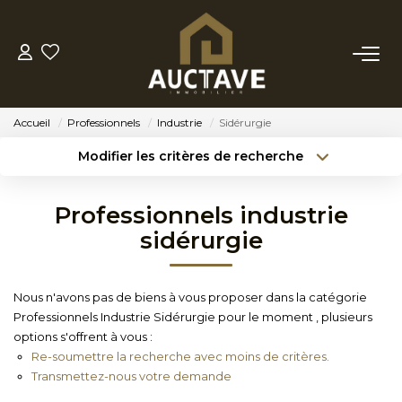
ACHETER
Accueil
Professionnels
Industrie
Sidérurgie
ESTIMER
Modifier les critères de recherche
Type de transaction
Localisation
Acheter
Localisation
BIENS VENDUS
Professionnels industrie
Type de bien
Sélectionnez...
Surface min
sidérurgie
NOTRE AGENCE
Budget max
Référence
Nous n'avons pas de biens à vous proposer dans la catégorie
NOTRE PHILOSOPHIE
Professionnels Industrie Sidérurgie pour le moment , plusieurs
Créer une alerte
Plus de critères
options s'offrent à vous :
Re-soumettre la recherche avec moins de critères.
CONTACT
Transmettez-nous votre demande