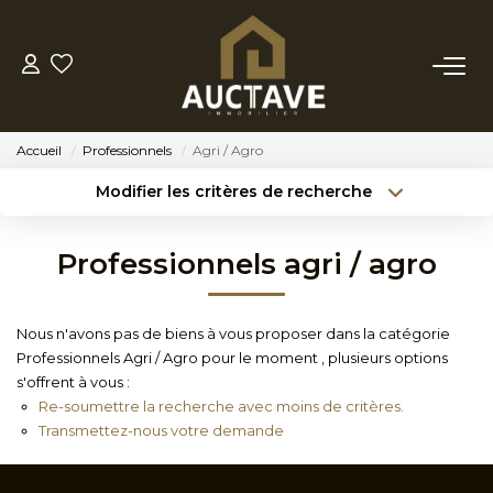
ACHETER
Accueil
Professionnels
Agri / Agro
ESTIMER
Modifier les critères de recherche
Type de transaction
Localisation
Acheter
Localisation
BIENS VENDUS
Professionnels agri / agro
Type de bien
Sélectionnez...
Surface min
NOTRE AGENCE
Nous n'avons pas de biens à vous proposer dans la catégorie
Budget max
Référence
Professionnels Agri / Agro pour le moment , plusieurs options
NOTRE PHILOSOPHIE
s'offrent à vous :
Créer une alerte
Plus de critères
Re-soumettre la recherche avec moins de critères.
Transmettez-nous votre demande
CONTACT