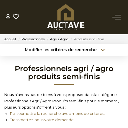
ACHETER
Accueil
Professionnels
Agri / Agro
Produits semi-finis
ESTIMER
Modifier les critères de recherche
Type de transaction
Localisation
Acheter
Localisation
BIENS VENDUS
Professionnels agri / agro
Type de bien
Sélectionnez...
Surface min
produits semi-finis
NOTRE AGENCE
Budget max
Référence
Nous n'avons pas de biens à vous proposer dans la catégorie
NOTRE PHILOSOPHIE
Professionnels Agri / Agro Produits semi-finis pour le moment ,
Créer une alerte
Plus de critères
plusieurs options s'offrent à vous :
Re-soumettre la recherche avec moins de critères.
CONTACT
Transmettez-nous votre demande