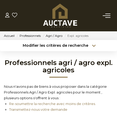
ACHETER
Accueil
Professionnels
Agri / Agro
Expl. agricoles
ESTIMER
Modifier les critères de recherche
Type de transaction
Localisation
Acheter
Localisation
BIENS VENDUS
Professionnels agri / agro expl.
Type de bien
Sélectionnez...
Surface min
agricoles
NOTRE AGENCE
Budget max
Référence
Nous n'avons pas de biens à vous proposer dans la catégorie
NOTRE PHILOSOPHIE
Professionnels Agri / Agro Expl. agricoles pour le moment ,
Créer une alerte
Plus de critères
plusieurs options s'offrent à vous :
Re-soumettre la recherche avec moins de critères.
CONTACT
Transmettez-nous votre demande