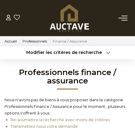
ACHETER
Accueil
Professionnels
Finance / Assurance
ESTIMER
Modifier les critères de recherche
Type de transaction
Localisation
Acheter
Localisation
BIENS VENDUS
Professionnels finance /
Type de bien
Sélectionnez...
Surface min
assurance
NOTRE AGENCE
Budget max
Référence
Nous n'avons pas de biens à vous proposer dans la catégorie
NOTRE PHILOSOPHIE
Professionnels Finance / Assurance pour le moment , plusieurs
Créer une alerte
Plus de critères
options s'offrent à vous :
Re-soumettre la recherche avec moins de critères.
CONTACT
Transmettez-nous votre demande