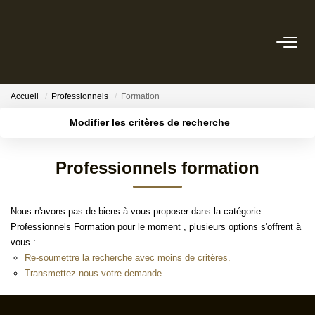
ACHETER
Accueil
Professionnels
Formation
ESTIMER
Modifier les critères de recherche
Localisation
Type de transaction
Surface min
BIENS VENDUS
Professionnels formation
Type de bien
Budget max
Référence
NOTRE AGENCE
Nous n'avons pas de biens à vous proposer dans la catégorie
Plus de critères
Créer une alerte
Professionnels Formation pour le moment , plusieurs options s'offrent à
NOTRE PHILOSOPHIE
vous :
Re-soumettre la recherche avec moins de critères.
Transmettez-nous votre demande
CONTACT