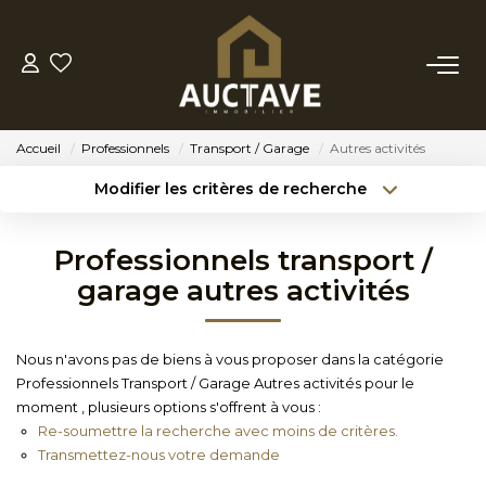
ACHETER
Accueil
Professionnels
Transport / Garage
Autres activités
ESTIMER
Modifier les critères de recherche
Type de transaction
Localisation
Acheter
Localisation
BIENS VENDUS
Professionnels transport /
Type de bien
Sélectionnez...
Surface min
garage autres activités
NOTRE AGENCE
Budget max
Référence
Nous n'avons pas de biens à vous proposer dans la catégorie
NOTRE PHILOSOPHIE
Professionnels Transport / Garage Autres activités pour le
Créer une alerte
Plus de critères
moment , plusieurs options s'offrent à vous :
Re-soumettre la recherche avec moins de critères.
CONTACT
Transmettez-nous votre demande