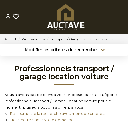
ACHETER
Accueil
Professionnels
Transport / Garage
Location voiture
ESTIMER
Modifier les critères de recherche
Type de transaction
Localisation
Acheter
Localisation
BIENS VENDUS
Professionnels transport /
Type de bien
Sélectionnez...
Surface min
garage location voiture
NOTRE AGENCE
Budget max
Référence
Nous n'avons pas de biens à vous proposer dans la catégorie
NOTRE PHILOSOPHIE
Professionnels Transport / Garage Location voiture pour le
Créer une alerte
Plus de critères
moment , plusieurs options s'offrent à vous :
Re-soumettre la recherche avec moins de critères.
CONTACT
Transmettez-nous votre demande