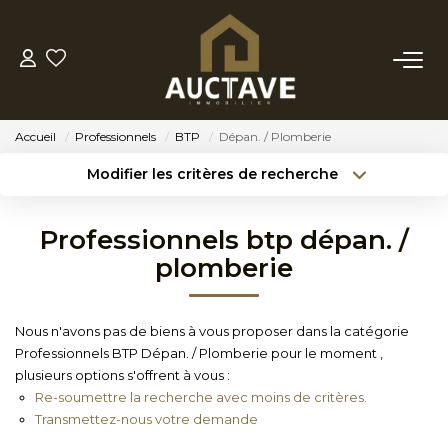
ACHETER
Accueil
Professionnels
BTP
Dépan. / Plomberie
ESTIMER
Modifier les critères de recherche
Type de transaction
Localisation
Acheter
Localisation
BIENS VENDUS
Professionnels btp dépan. /
Type de bien
Sélectionnez...
Surface min
plomberie
NOTRE AGENCE
Budget max
Référence
Nous n'avons pas de biens à vous proposer dans la catégorie
NOTRE PHILOSOPHIE
Professionnels BTP Dépan. / Plomberie pour le moment ,
Créer une alerte
Plus de critères
plusieurs options s'offrent à vous :
Re-soumettre la recherche avec moins de critères.
CONTACT
Transmettez-nous votre demande