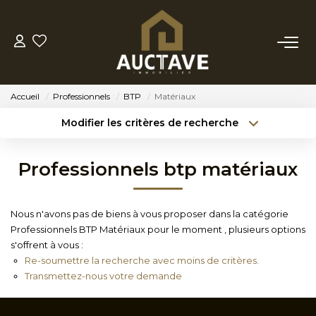
ACHETER
Accueil
Professionnels
BTP
Matériaux
ESTIMER
Modifier les critères de recherche
Type de transaction
Localisation
Acheter
Localisation
BIENS VENDUS
Professionnels btp matériaux
Type de bien
Sélectionnez...
Surface min
NOTRE AGENCE
Nous n'avons pas de biens à vous proposer dans la catégorie
Budget max
Référence
Professionnels BTP Matériaux pour le moment , plusieurs options
NOTRE PHILOSOPHIE
s'offrent à vous :
Créer une alerte
Plus de critères
Re-soumettre la recherche avec moins de critères.
Transmettez-nous votre demande
CONTACT