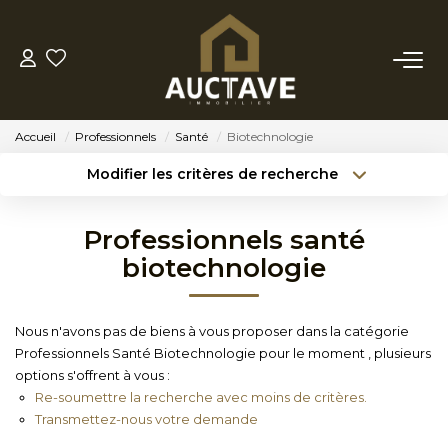
ACHETER
Accueil
Professionnels
Santé
Biotechnologie
ESTIMER
Modifier les critères de recherche
Type de transaction
Localisation
Acheter
Localisation
BIENS VENDUS
Professionnels santé
Type de bien
Sélectionnez...
Surface min
biotechnologie
NOTRE AGENCE
Budget max
Référence
Nous n'avons pas de biens à vous proposer dans la catégorie
NOTRE PHILOSOPHIE
Professionnels Santé Biotechnologie pour le moment , plusieurs
Créer une alerte
Plus de critères
options s'offrent à vous :
Re-soumettre la recherche avec moins de critères.
CONTACT
Transmettez-nous votre demande