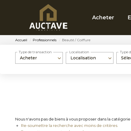
Acheter
E
Accueil
Professionnels
Beauté / Coiffure
Type de transaction
Localisation
Type d
Acheter
Localisation
Séle
Nous n'avons pas de biens à vous proposer dans la catégorie P
Re-soumettre la recherche avec moins de critères.