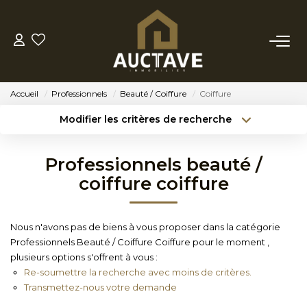
ACHETER
Accueil
Professionnels
Beauté / Coiffure
Coiffure
ESTIMER
Modifier les critères de recherche
Type de transaction
Localisation
Acheter
Localisation
BIENS VENDUS
Professionnels beauté /
Type de bien
Sélectionnez...
Surface min
coiffure coiffure
NOTRE AGENCE
Budget max
Référence
Nous n'avons pas de biens à vous proposer dans la catégorie
NOTRE PHILOSOPHIE
Professionnels Beauté / Coiffure Coiffure pour le moment ,
Créer une alerte
Plus de critères
plusieurs options s'offrent à vous :
Re-soumettre la recherche avec moins de critères.
CONTACT
Transmettez-nous votre demande