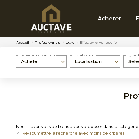
Acheter
E
Accueil
Professionnels
Luxe
Bijouterie/Horlogerie
Type de transaction
Localisation
Type d
Acheter
Localisation
Séle
Pro
Nous n'avons pas de biens à vous proposer dans la catégorie P
Re-soumettre la recherche avec moins de critères.