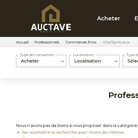
Acheter
E
Accueil
Professionnels
Commerces Prox.
Vins/Spiritueux
Type de transaction
Localisation
Type d
Acheter
Localisation
Séle
Profes
Nous n'avons pas de biens à vous proposer dans la catégorie 
Re-soumettre la recherche avec moins de critères.