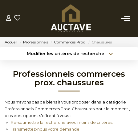
ACHETER
Accueil
Professionnels
Commerces Prox.
Chaussures
ESTIMER
Modifier les critères de recherche
Type de transaction
Localisation
Acheter
Localisation
BIENS VENDUS
Professionnels commerces
Type de bien
Sélectionnez...
Surface min
prox. chaussures
NOTRE AGENCE
Budget max
Référence
Nous n'avons pas de biens à vous proposer dans la catégorie
NOTRE PHILOSOPHIE
Professionnels Commerces Prox. Chaussures pour le moment ,
Créer une alerte
Plus de critères
plusieurs options s'offrent à vous :
Re-soumettre la recherche avec moins de critères.
CONTACT
Transmettez-nous votre demande