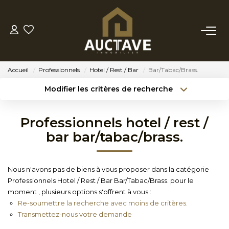
ACHETER
Accueil
Professionnels
Hotel / Rest / Bar
Bar/Tabac/Brass.
ESTIMER
Modifier les critères de recherche
Type de transaction
Localisation
Acheter
Localisation
BIENS VENDUS
Professionnels hotel / rest /
Type de bien
Sélectionnez...
Surface min
bar bar/tabac/brass.
NOTRE AGENCE
Budget max
Référence
Nous n'avons pas de biens à vous proposer dans la catégorie
NOTRE PHILOSOPHIE
Professionnels Hotel / Rest / Bar Bar/Tabac/Brass. pour le
Créer une alerte
Plus de critères
moment , plusieurs options s'offrent à vous :
Re-soumettre la recherche avec moins de critères.
CONTACT
Transmettez-nous votre demande