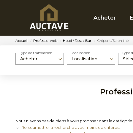
Acheter
E
Accueil
Professionnels
Hotel / Rest / Bar
Crêperie/Salon thé
Type de transaction
Localisation
Type d
Acheter
Localisation
Séle
Professi
Nous n'avons pas de biens à vous proposer dans la catégorie P
Re-soumettre la recherche avec moins de critères.