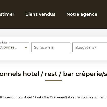
stimer
Biens vendus
Notre agence
e bien
ctionnez...
Surface min
Budget max
onnels hotel / rest / bar crêperie/
rofessionnels Hotel / Rest / Bar Crêperie/Salon thé pour le moment , p