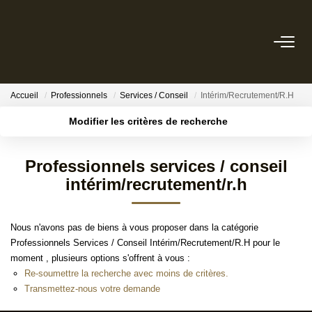
ACHETER
Accueil
Professionnels
Services / Conseil
Intérim/Recrutement/R.H
ESTIMER
Modifier les critères de recherche
Localisation
Type de transaction
Surface min
BIENS VENDUS
Professionnels services / conseil
Type de bien
intérim/recrutement/r.h
Budget max
Référence
NOTRE AGENCE
Plus de critères
Créer une alerte
Nous n'avons pas de biens à vous proposer dans la catégorie
NOTRE PHILOSOPHIE
Professionnels Services / Conseil Intérim/Recrutement/R.H pour le
moment , plusieurs options s'offrent à vous :
Re-soumettre la recherche avec moins de critères.
CONTACT
Transmettez-nous votre demande