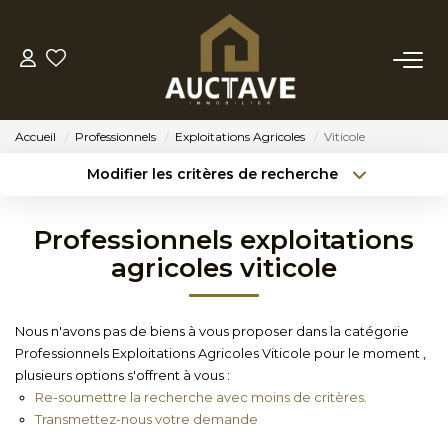
ACHETER
Accueil
Professionnels
Exploitations Agricoles
Viticole
ESTIMER
Modifier les critères de recherche
Type de transaction
Localisation
Acheter
Localisation
BIENS VENDUS
Professionnels exploitations
Type de bien
Sélectionnez...
Surface min
agricoles viticole
NOTRE AGENCE
Budget max
Référence
Nous n'avons pas de biens à vous proposer dans la catégorie
NOTRE PHILOSOPHIE
Professionnels Exploitations Agricoles Viticole pour le moment ,
Créer une alerte
Plus de critères
plusieurs options s'offrent à vous :
Re-soumettre la recherche avec moins de critères.
CONTACT
Transmettez-nous votre demande