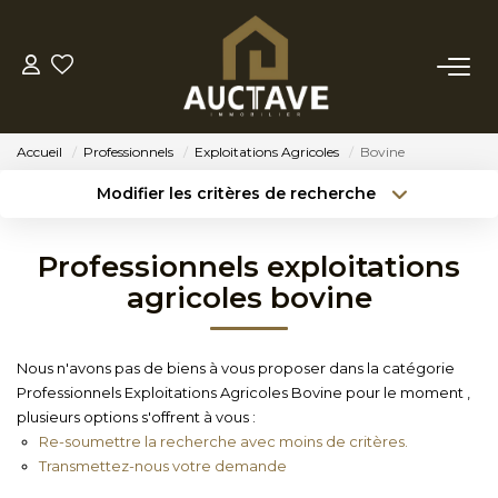
ACHETER
Accueil
Professionnels
Exploitations Agricoles
Bovine
ESTIMER
Modifier les critères de recherche
Type de transaction
Localisation
Acheter
Localisation
BIENS VENDUS
Professionnels exploitations
Type de bien
Sélectionnez...
Surface min
agricoles bovine
NOTRE AGENCE
Budget max
Référence
Nous n'avons pas de biens à vous proposer dans la catégorie
NOTRE PHILOSOPHIE
Professionnels Exploitations Agricoles Bovine pour le moment ,
Créer une alerte
Plus de critères
plusieurs options s'offrent à vous :
Re-soumettre la recherche avec moins de critères.
CONTACT
Transmettez-nous votre demande