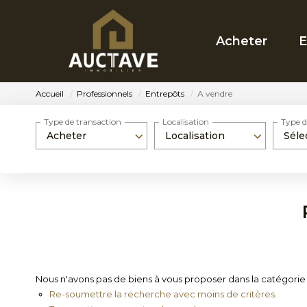
Acheter
E
Accueil
Professionnels
Entrepôts
A vendre
Type de transaction
Localisation
Type d
Acheter
Localisation
Séle
Nous n'avons pas de biens à vous proposer dans la catégorie P
Re-soumettre la recherche avec moins de critères.