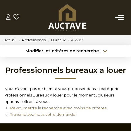
ACHETER
Accueil
Professionnels
Bureaux
A louer
ESTIMER
Modifier les critères de recherche
Type de transaction
Localisation
Acheter
Localisation
BIENS VENDUS
Professionnels bureaux a louer
Type de bien
Sélectionnez...
Surface min
NOTRE AGENCE
Nous n'avons pas de biens à vous proposer dans la catégorie
Budget max
Référence
Professionnels Bureaux A louer pour le moment , plusieurs
NOTRE PHILOSOPHIE
options s'offrent à vous :
Créer une alerte
Plus de critères
Re-soumettre la recherche avec moins de critères.
Transmettez-nous votre demande
CONTACT