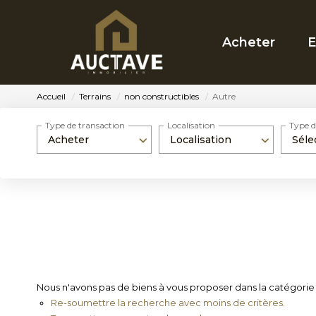
Acheter
E
Accueil
Terrains
non constructibles
Autre
Type de transaction
Localisation
Type d
Acheter
Localisation
Séle
Nous n'avons pas de biens à vous proposer dans la catégorie T
Re-soumettre la recherche avec moins de critères.