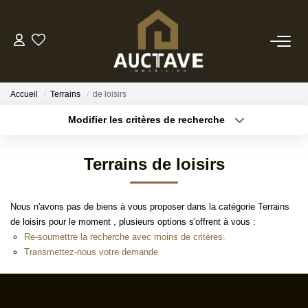
ACHETER
Accueil
Terrains
de loisirs
ESTIMER
Modifier les critères de recherche
Localisation
Type de transaction
Surface min
BIENS VENDUS
Terrains de loisirs
Type de bien
Budget max
Référence
NOTRE AGENCE
Nous n'avons pas de biens à vous proposer dans la catégorie Terrains
Plus de critères
Créer une alerte
de loisirs pour le moment , plusieurs options s'offrent à vous :
NOTRE PHILOSOPHIE
Re-soumettre la recherche avec moins de critères.
Transmettez-nous votre demande
CONTACT