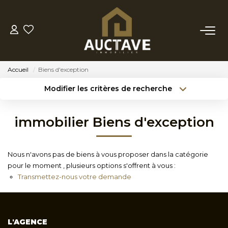
ACHETER
Accueil
Biens d'exception
ESTIMER
Modifier les critères de recherche
Type de transaction
Localisation
Acheter
Localisation
BIENS VENDUS
immobilier Biens d'exception
Type de bien
Sélectionnez...
Surface min
NOTRE AGENCE
Nous n'avons pas de biens à vous proposer dans la catégorie
Budget max
Référence
pour le moment , plusieurs options s'offrent à vous :
NOTRE PHILOSOPHIE
Transmettez-nous votre demande
Créer une alerte
Plus de critères
CONTACT
L'AGENCE