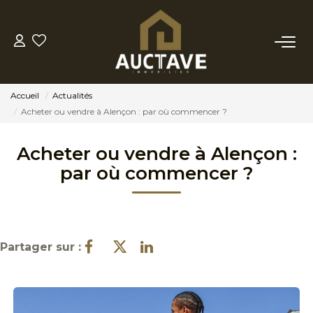
ACHETER
Accueil
Actualités
ESTIMER
Acheter ou vendre à Alençon : par où commencer ?
Acheter ou vendre à Alençon :
BIENS VENDUS
par où commencer ?
NOTRE AGENCE
NOTRE PHILOSOPHIE
Partager sur :
CONTACT